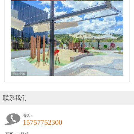
联系我们
电话：
15757752300