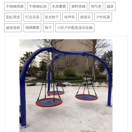
不锈钢滑梯
不锈钢钻洞
木质攀爬
塑料滑梯
淘气堡
蹦床
彩虹滑道
打击乐器
发光秋千
传声筒
摇摇乐
户外拓展
健身器材
绳网攀爬
秋千
小区户外配套游乐设施